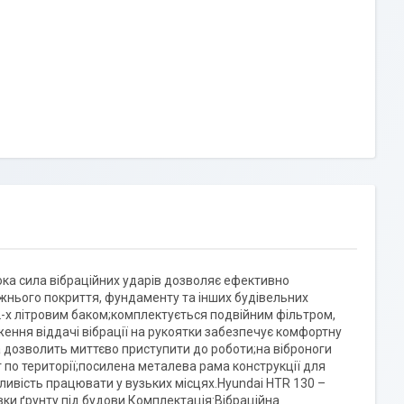
ка сила вібраційних ударів дозволяє ефективно
жнього покриття, фундаменту та інших будівельних
2-х літровим баком;комплектується подвійним фільтром,
ження віддачі вібрації на рукоятки забезпечує комфортну
 дозволить миттєво приступити до роботи;на віброноги
 по території;посилена металева рама конструкції для
ивість працювати у вузьких місцях.Hyundai HTR 130 –
ки ґрунту під будови.Комплектація:Вібраційна