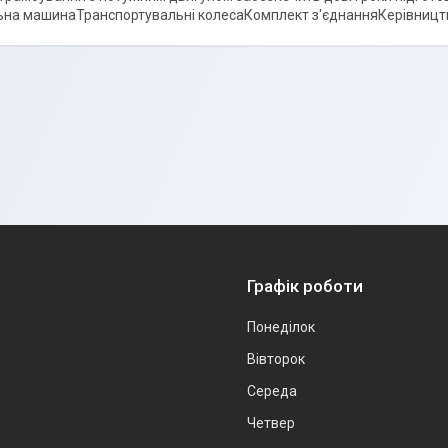
на машинаТранспортувальні колесаКомплект з'єднанняКерівництв
Графік роботи
Понеділок
Вівторок
Середа
Четвер