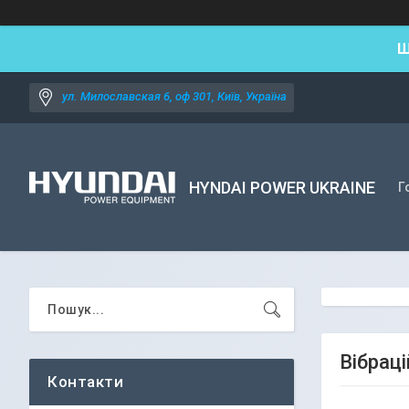
Ш
ул. Милославская 6, оф 301, Київ, Україна
HYNDAI POWER UKRAINE
Г
Вібрац