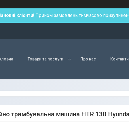
ановні клієнти!
Прийом замовлень тимчасово призупинен
оловна
Товари та послуги
Про нас
Контакти
ійно трамбувальна машина HTR 130 Hyunda