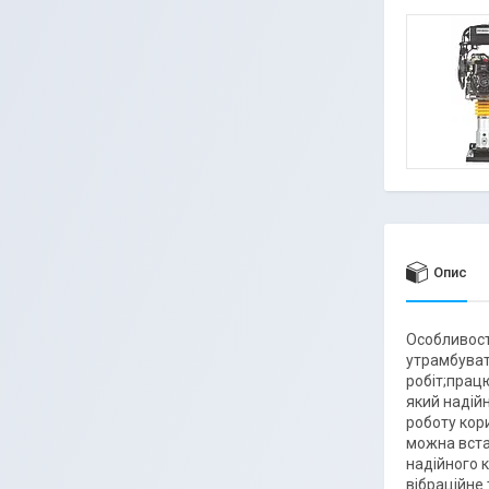
Опис
Особливост
утрамбуват
робіт;прац
який надій
роботу кор
можна вста
надійного 
вібраційне