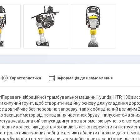
Характеристики
Інформація для замовлення
іПереваги вібраційної трамбувальної машини Hyundai HTR 130:висо
и сипучий ґрунт, щоб створити надійну основу для укладання доро
ює довгий час без перерв на заправку, так як обладнаний великим 
но захищає мотор від попадання частинок бруду і пилу;система зни
истувачеві;швидкий запуск двигуна за допомогою ручного стартера
новити колеса, які дають можливість легко перемістити інструмент
контролю виконуваних робіт;не великі габарити підошви дають можл
 трамбування з потужним двигуном забезпечить довгі роки підготов