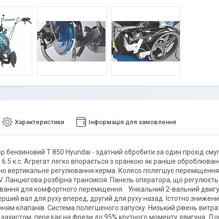
Характеристики
Інформація для замовлення
р бензиновий T 850 Hyundai - здатний обробити за один прохід см
6.5 к.с. Агрегат легко впорається з оранкою як раніше оброблювано
о вертикальне регулювання керма. Колесо полегшує переміщення 
V. Ланцюгова розбірна трансмісія. Панель оператора, що регулюєтьс
вання для комфортного переміщення. Унікальний 2-вальний двигун
рший вал для руху вперед, другий для руху назад. Істотно знижений
ням клапанів. Система полегшеного запуску. Низький рівень витрат
захистом, передає на фрези до 95% крутного моменту двигуна. Довг