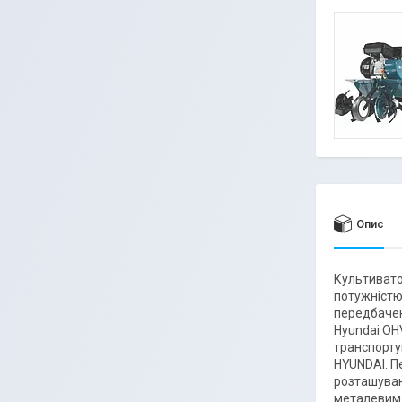
Опис
Культивато
потужністю 
передбачен
Hyundai OH
транспорту
HYUNDAI. Пе
розташуван
металевим 