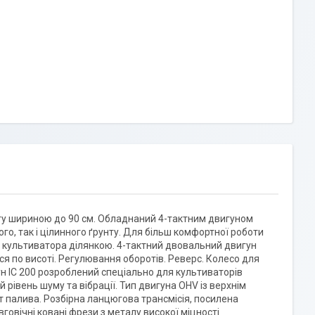
угу шириною до 90 см. Обладнаний 4-тактним двигуном
го, так і цілинного ґрунту. Для більш комфортної роботи
культиватора ділянкою. 4-тактний двовальний двигун
я по висоті. Регулювання оборотів. Реверс. Колесо для
 IC 200 розроблений спеціально для культиваторів
 рівень шуму та вібрації. Тип двигуна OHV із верхнім
 палива. Розбірна ланцюгова трансмісія, посилена
овічні ковані фрези з металу високої міцності