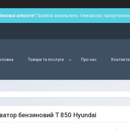
ановні клієнти!
Прийом замовлень тимчасово призупинен
оловна
Товари та послуги
Про нас
Контакти
ватор бензиновий T 850 Hyundai