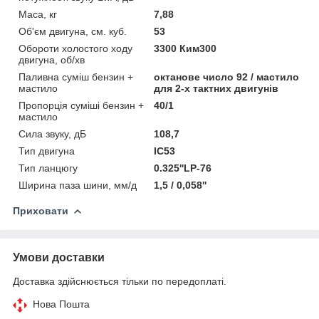
Маса, кг
7,88
Об'єм двигуна, см. куб.
53
Обороти холостого ходу
3300 Ким300
двигуна, об/хв
Паливна суміш бензин +
октанове число 92 / мастило
мастило
для 2-х тактних двигунів
Пропорція суміші бензин +
40/1
мастило
Сила звуку, дБ
108,7
Тип двигуна
IC53
Тип ланцюгу
0.325''LP-76
Ширина паза шини, мм/д
1,5 / 0,058''
Приховати
Умови доставки
Доставка здійснюється тільки по передоплаті.
Нова Пошта