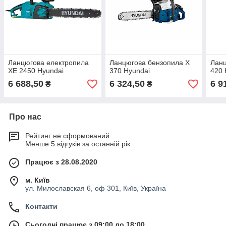
Ланцюгова електропила
Ланцюгова бензопила X
Ланц
XE 2450 Hyundai
370 Hyundai
420 
6 688,50
6 324,50
6 9
₴
₴
Про нас
Рейтинг не сформований
Менше 5 відгуків за останній рік
Працює з 28.08.2020
м. Київ
ул. Милославская 6, оф 301, Київ, Україна
Контакти
Сьогодні працює з 09:00 до 18:00