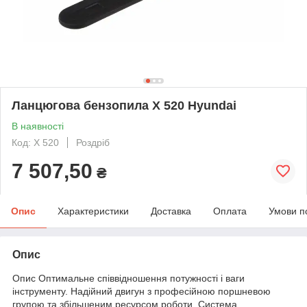
Ланцюгова бензопила X 520 Hyundai
В наявності
Код: X 520
Роздріб
7 507,50
₴
Опис
Характеристики
Доставка
Оплата
Умови п
Опис
Опис Оптимальне співвідношення потужності і ваги
інструменту. Надійний двигун з професійною поршневою
групою та збільшеним ресурсом роботи. Система