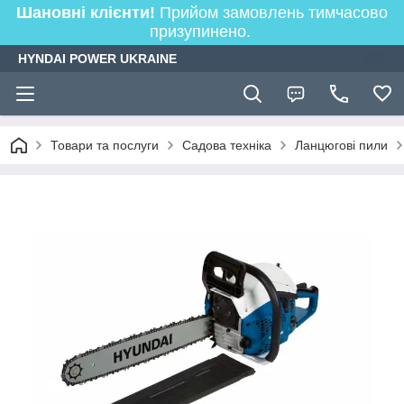
Шановні клієнти!
Прийом замовлень тимчасово
призупинено.
HYNDAI POWER UKRAINE
Товари та послуги
Садова техніка
Ланцюгові пили