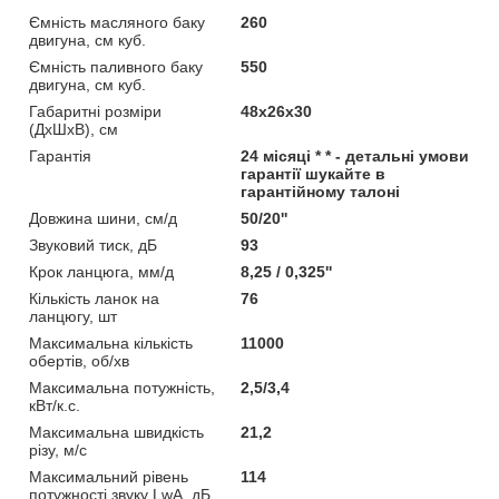
Ємність масляного баку
260
двигуна, см куб.
Ємність паливного баку
550
двигуна, см куб.
Габаритні розміри
48х26х30
(ДхШхВ), см
Гарантія
24 місяці * * - детальні умови
гарантії шукайте в
гарантійному талоні
Довжина шини, см/д
50/20''
Звуковий тиск, дБ
93
Крок ланцюга, мм/д
8,25 / 0,325''
Кількість ланок на
76
ланцюгу, шт
Максимальна кількість
11000
обертів, об/хв
Максимальна потужність,
2,5/3,4
кВт/к.с.
Максимальна швидкість
21,2
різу, м/с
Максимальний рівень
114
потужності звуку LwA, дБ