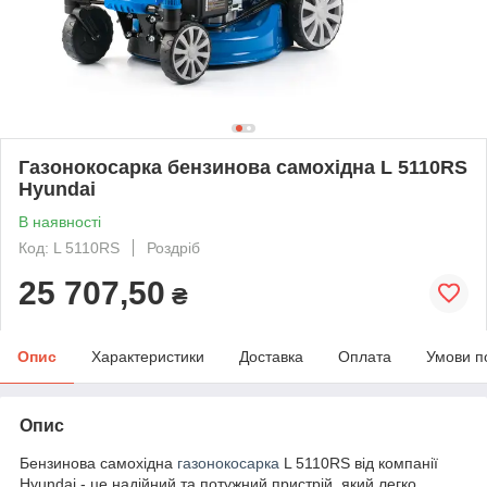
Газонокосарка бензинова самохідна L 5110RS
Hyundai
В наявності
Код: L 5110RS
Роздріб
25 707,50
₴
Опис
Характеристики
Доставка
Оплата
Умови п
Опис
Бензинова самохідна
газонокосарка
L 5110RS від компанії
Hyundai - це надійний та потужний пристрій, який легко