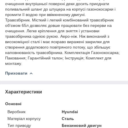
очищення внутрішньої поверхні деки досить приєднати
поливальний шланг до штуцера на корпусі газонокосарки і
промити її водою при ввімкненому двигуні.
Травозбірник. Місткий і легкий комбінований травозбірник
об'ємом 65л дозволяє довше працювати без перерви на
очищення. Легке кріплення для зняття і установки
травозбірника однією рукою. Аеро-ніж. Ніж виконаний з
високоміцної сталі і має яскраво виражені закрилки для
створення додаткового повітряного потоку, що збільшує
наповнюваність травозбірника. Комплектацiя Газонокосарка;
Паковання; Гарантійний талон; Інструкція; Комплект для
монтажу.
Приховати
Характеристики
Основні
Виробник
Hyundai
Матеріал корпусу
Сталь
Тип приводу
Бензиновий двигун