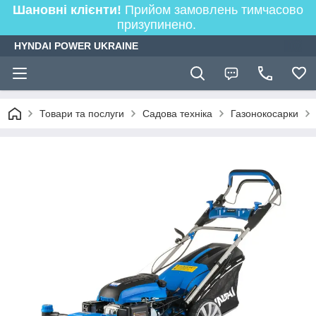
Шановні клієнти!
Прийом замовлень тимчасово
призупинено.
HYNDAI POWER UKRAINE
Товари та послуги
Садова техніка
Газонокосарки