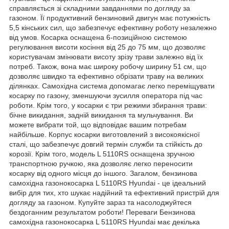
справляється зі складними завданнями по догляду за
газоном. Її продуктивний бензиновий двигун має потужність
5,5 кінських сил, що забезпечує ефективну роботу незалежно
від умов. Косарка оснащена 6-позиційною системою
регулювання висоти косіння від 25 до 75 мм, що дозволяє
користувачам змінювати висоту зрізу трави залежно від їх
потреб. Також, вона має широку робочу ширину 51 см, що
дозволяє швидко та ефективно обрізати траву на великих
ділянках. Самохідна система допомагає легко переміщувати
косарку по газону, зменшуючи зусилля оператора під час
роботи. Крім того, у косарки є три режими збирання трави:
бічне викидання, задній викидання та мульчування. Ви
можете вибрати той, що відповідає вашим потребам
найбільше. Корпус косарки виготовлений з високоякісної
сталі, що забезпечує довгий термін служби та стійкість до
корозії. Крім того, модель L 5110RS оснащена зручною
транспортною ручкою, яка дозволяє легко переносити
косарку від одного місця до іншого. Загалом, бензинова
самохідна газонокосарка L 5110RS Hyundai - це ідеальний
вибір для тих, хто шукає надійний та ефективний пристрій для
догляду за газоном. Купуйте зараз та насолоджуйтеся
бездоганним результатом роботи! Переваги Бензинова
самохідна газонокосарка L 5110RS Hyundai має декілька