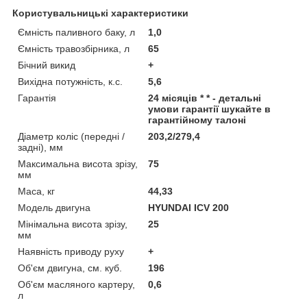
Користувальницькі характеристики
Ємність паливного баку, л
1,0
Ємність травозбірника, л
65
Бічний викид
+
Вихідна потужність, к.с.
5,6
Гарантія
24 місяців * * - детальні
умови гарантії шукайте в
гарантійному талоні
Діаметр коліс (передні /
203,2/279,4
задні), мм
Максимальна висота зрізу,
75
мм
Маса, кг
44,33
Модель двигуна
HYUNDAI ICV 200
Мінімальна висота зрізу,
25
мм
Наявність приводу руху
+
Об'єм двигуна, см. куб.
196
Об'єм масляного картеру,
0,6
л