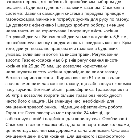
вагомих переваг, які роблять її привабливим вибором для
власників будинків і ділянок з великим газоном: Самохідна
система: Завдяки самохідній системі з переднім приводом,
газонокосарка майже не потребує зусиль для руху по газону.
Це дозволяє ефективно і швидко зробити роботу, зменшує
навантаження на користувача і покращує якість косіння.
Потужний двигун: Бензиновий двигун має потужність 5,5 к.с.,
що забезпечує високу продуктивність і швидкість косіння. Крім
того, двигун дозволяє працювати з газоном в будь-яких
умовах, включаючи вологі та високі трави. Регулювання
висоти: Газонокосарка має 6 рівнів регулювання висоти
косіння від 25 до 75 мм, що дозволяє користувачу
налаштувати висоту косіння відповідно до вимог газону.
Велика ширина косіння: Ширина косіння 51 см дозволяє
значно зменшити час косіння газону, що забезпечує економію
часу і зусиль. Великий обсяг травосбірника: Травосбірник на
65 літрів дозволяє збирати більше трави без необхідності
часто його очищати. Це зменшує час, необхідний для
очищення травосбірника, і підвищує ефективність роботи.
Гарантія: Газонокосарка має гарантію 24 місяці, що
забезпечує спокій і надійність для користувача. Особливості
Cамохідна газонокосарка обладнана поворотними колесами,
це полегшує косіння між деревами та чагарниками. Система
очищення деки після косіння. Для швидкого і комфортного