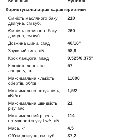
Виробник
Hyundai
Користувальницькі характеристики
Ємність масляного баку
210
двигуна, см куб.
Ємність паливного баку
260
двигуна, см куб.
Довжина шини, см/д
40/16''
Звуковий тиск, дБ
98,8
Крок ланцюга, мм/д
9,525/0,375''
Кількість ланок на
57
ланцюгу, шт
Максимальна кількість
11000
обертів, об/хв
Максимальна потужність,
1,5/2
кВт/к.с.
Максимальна швидкість
21
різу, м/с
Максимальний рівень
114
потужності звуку LwA, дБ
Маса, кг
4,5
Об'єм двигуна, см. куб.
37,2