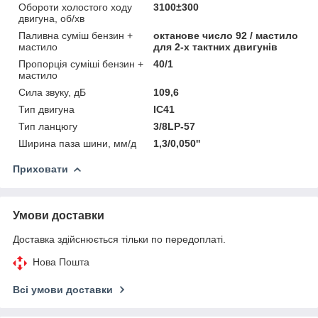
Обороти холостого ходу
3100±300
двигуна, об/хв
Паливна суміш бензин +
октанове число 92 / мастило
мастило
для 2-х тактних двигунів
Пропорція суміші бензин +
40/1
мастило
Сила звуку, дБ
109,6
Тип двигуна
IC41
Тип ланцюгу
3/8LP-57
Ширина паза шини, мм/д
1,3/0,050''
Приховати
Умови доставки
Доставка здійснюється тільки по передоплаті.
Нова Пошта
Всі умови доставки