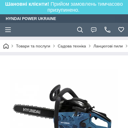
Шановні клієнти!
Прийом замовлень тимчасово
призупинено.
HYNDAI POWER UKRAINE
Товари та послуги
Садова техніка
Ланцюгові пили