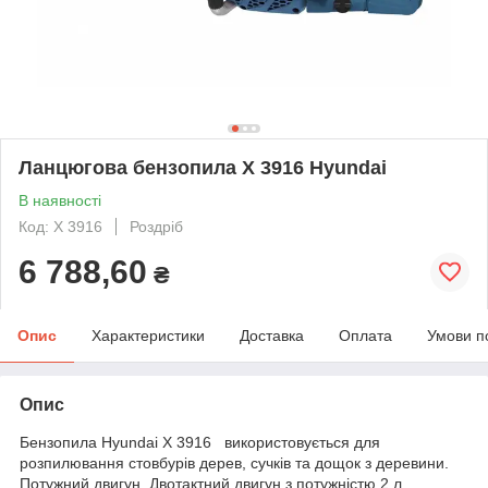
Ланцюгова бензопила X 3916 Hyundai
В наявності
Код: X 3916
Роздріб
6 788,60
₴
Опис
Характеристики
Доставка
Оплата
Умови п
Опис
Бензопила Hyundai Х 3916 використовується для
розпилювання стовбурів дерев, сучків та дощок з деревини.
Потужний двигун. Двотактний двигун з потужністю 2 л.