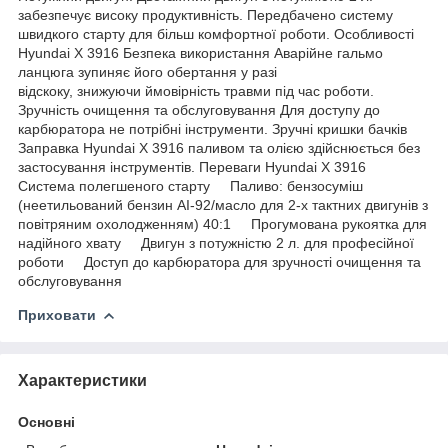
забезпечує високу продуктивність. Передбачено систему
швидкого старту для більш комфортної роботи. Особливості
Hyundai Х 3916 Безпека використання Аварійне гальмо
ланцюга зупиняє його обертання у разі
відскоку, знижуючи ймовірність травми під час роботи.
Зручність очищення та обслуговування Для доступу до
карбюратора не потрібні інструменти. Зручні кришки бачків
Заправка Hyundai Х 3916 паливом та олією здійснюється без
застосування інструментів. Переваги Hyundai Х 3916
Система полегшеного старту Паливо: бензосуміш
(неетильований бензин АІ-92/масло для 2-х тактних двигунів з
повітряним охолодженням) 40:1 Прогумована рукоятка для
надійного хвату Двигун з потужністю 2 л. для професійної
роботи Доступ до карбюратора для зручності очищення та
обслуговування
Приховати
Характеристики
Основні