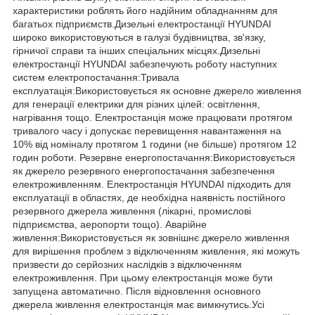
характеристики роблять його надійним обладнанням для
багатьох підприємств.Дизельні електростанції HYUNDAI
широко використовуються в галузі будівництва, зв'язку,
гірничої справи та інших спеціальних місцях.Дизельні
електростанції HYUNDAI забезпечують роботу наступних
систем електропостачання:Тривала
експлуатація: Використовується як основне джерело живлення
для генерації електрики для різних цілей: освітлення,
нагрівання тощо. Електростанція може працювати протягом
тривалого часу і допускає перевищення навантаження на
10% від номіналу протягом 1 години (не більше) протягом 12
годин роботи. Резервне енергопостачання:Використовується
як джерело резервного енергопостачання забезпечення
електроживленням. Електростанція HYUNDAI підходить для
експлуатації в областях, де необхідна наявність постійного
резервного джерела живлення (лікарні, промислові
підприємства, аеропорти тощо). Аварійне
живлення:Використовується як зовнішнє джерело живлення
для вирішення проблем з відключенням живлення, які можуть
призвести до серйозних наслідків з відключенням
електроживлення. При цьому електростанція може бути
запущена автоматично. Після відновлення основного
джерела живлення електростанція має вимкнутись.Усі