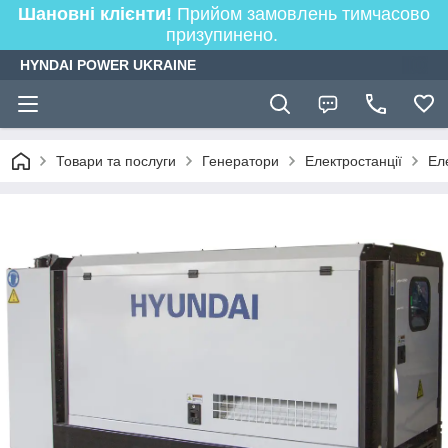
Шановні клієнти!
Прийом замовлень тимчасово
призупинено.
HYNDAI POWER UKRAINE
Товари та послуги
Генератори
Електростанції
Ел