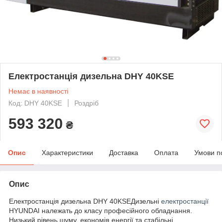
Електростанція дизельна DHY 40KSE
Немає в наявності
Код: DHY 40KSE
Роздріб
593 320
₴
Опис
Характеристики
Доставка
Оплата
Умови п
Опис
Електростанція дизельна DHY 40KSEДизельні
електростанції
HYUNDAI належать до класу професійного обладнання.
Низький рівень шуму, економія енергії та стабільні