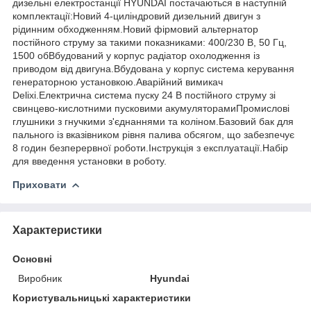
дизельні електростанції HYUNDAI постачаються в наступній
комплектації:Новий 4-циліндровий дизельний двигун з
рідинним обходженням.Новий фірмовий альтернатор
постійного струму за такими показниками: 400/230 В, 50 Гц,
1500 обВбудований у корпус радіатор охолодження із
приводом від двигуна.Вбудована у корпус система керування
генераторною установкою.Аварійний вимикач
Delixi.Електрична система пуску 24 В постійного струму зі
свинцево-кислотними пусковими акумуляторамиПромислові
глушники з гнучкими з'єднаннями та коліном.Базовий бак для
пального із вказівником рівня палива обсягом, що забезпечує
8 годин безперервної роботи.Інструкція з експлуатації.Набір
для введення установки в роботу.
Приховати
Характеристики
Основні
Виробник
Hyundai
Користувальницькі характеристики