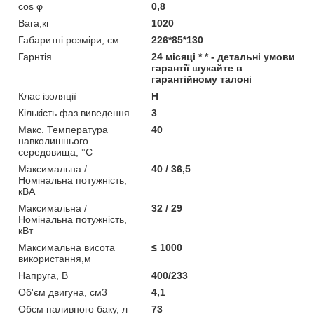
cos φ
0,8
Вага,кг
1020
Габаритні розміри, см
226*85*130
Гарнтія
24 місяці * * - детальні умови
гарантії шукайте в
гарантійному талоні
Клас ізоляції
Н
Кількість фаз виведення
3
Макс. Температура
40
навколишнього
середовища, °С
Максимальна /
40 / 36,5
Номінальна потужність,
кВА
Максимальна /
32 / 29
Номінальна потужність,
кВт
Максимальна висота
≤ 1000
використання,м
Напруга, В
400/233
Об'єм двигуна, см3
4,1
Обєм паливного баку, л
73