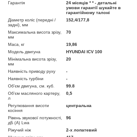
Гарантія
24 місяців * * - детальні
умови гарантії шукайте в
гарантійному талоні
Діаметр коліс (передні /
152,4/177,8
задні), мм
Максимальна висота зрізу,
70
мм
Маса, кг
19,86
Модель двигуна
HYUNDAI IСV 100
Мінімальна висота зрізу,
20
мм
Наявність приводу руху
-
Наявність турбіни
-
Об'єм двигуна, см. куб.
99.8
Об'єм масляного картеру,
0,5
л
Регулювання висоти
центральна
косіння
Рівень звукової потужності,
96
дБ (А) Lwa
Ріжучий ніж
2-х лопатевий