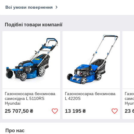
Всі умови повернення
Подібні товари компанії
Газонокосарка бензинова
Газонокосарка бензинова
Газо
самохідна L 5110RS
L 4220S
само
Hyundai
Hyun
25 707,50
13 195
23 
₴
₴
Про нас