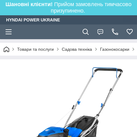
Шановні клієнти!
Прийом замовлень тимчасово
призупинено.
HYNDAI POWER UKRAINE
Товари та послуги
Садова техніка
Газонокосарки