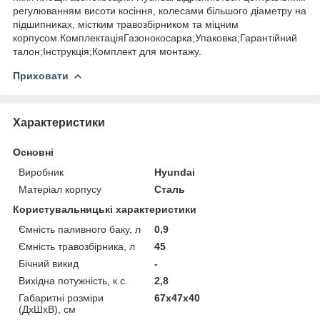
регулюванням висоти косіння, колесами більшого діаметру на
підшипниках, містким травозбірником та міцним
корпусом.КомплектацiяГазонокосарка;Упаковка;Гарантійний
талон;Інструкція;Комплект для монтажу.
Приховати
Характеристики
Основні
Виробник
Hyundai
Матеріал корпусу
Сталь
Користувальницькі характеристики
Ємність паливного баку, л
0,9
Ємність травозбірника, л
45
Бічний викид
-
Вихідна потужність, к.с.
2,8
Габаритні розміри
67х47х40
(ДхШхВ), см