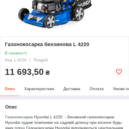
Газонокосарка бензинова L 4220
В наявності
Код: L 4220
Роздріб
11 693,50
₴
Опис
Характеристики
Доставка
Оплата
Умови п
Опис
Газонокосарка
Hyundai L 4220 - Бензинові газонокосарки
Hyundai чудові помічники на садовій ділянці при косіння будь-
яких площ.Газонокосарки Hyundai відрізняються центральним