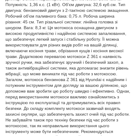
Потужність: 1,36 к.с. (1 кВт). Об'єм двигуна: 32,6 куб.см. Тип
двигуна: бензиновий двигун з 2-тактною системою змащення.
Робочий об'єм паливного бака: 0,75 л. Робоча ширина
різання: 45 см. Тип різальної системи: лінійна головка зі
шнуром. Вага: 8,3 кг. Ця мотокоса оснащена двигуном з
високою продуктивністю і надійною системою запалювання,
що забезпечує легкий запуск і стабільну роботу. Її можна
використовувати для різних видів робіт на вашій ділянці,
включаючи косіння трави, обрізання кущів і косіння високої
трави. Додатковою перевагою мотокоси Z 361 є наявність
зручної ручки, яка забезпечує зручний і безпечний захоп, а
також антивібраційної системи, яка допомагає знизити рівень
вібрації, що може виникати під час роботи з мотокосою.
Загалом, мотокоса бензинова Z 361 від Hyundai є надійним і
потужним інструментом для догляду за вашою ділянкою, що
допоможе вам зробити цю роботу швидко і ефективно. Однак,
перед використанням мотокоси важливо ознайомитись з
інструкцією по експлуатації та дотримуватись всіх правил
безпеки. До складу комплекту мотокоси зазвичай входять
захисні окуляри, що забезпечують захист очей під час роботи.
Не забувайте також про техніку безпеки під час роботи з
мотокосою, так як неправильне використання цього
інструменту може бути небезпечним. Рекомендується