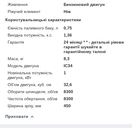
Живлення
Бензиновий двигун
Ріжучий елемент
Ніж
Користувальницькі характеристики
Ємність паливного баку, л
0,75
Вихідна потужність, к.с.
1,36
Гарантія
24 місяці * * - детальні умови
гарантії шукайте в
гарантійному талоні
Маса, кг
8,3
Модель двигуна
IC34
Номінальна потужність
1
двигуна, кВт
Об'єм двигуна, куб. см
32,6
Оборити шпинделя, об/хв
8300
Частота обертання, об/хв
8300
Ширина зрізу, мм
450
Приховати