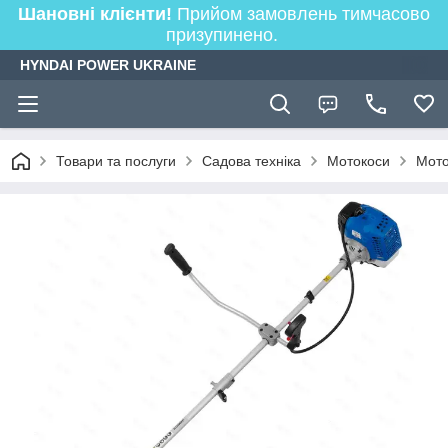
Шановні клієнти!
Прийом замовлень тимчасово
призупинено.
HYNDAI POWER UKRAINE
Товари та послуги
Садова техніка
Мотокоси
Мото