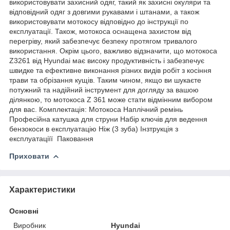
використовувати захисний одяг, такий як захисні окуляри та
відповідний одяг з довгими рукавами і штанами, а також
використовувати мотокосу відповідно до інструкції по
експлуатації. Також, мотокоса оснащена захистом від
перегріву, який забезпечує безпеку протягом тривалого
використання. Окрім цього, важливо відзначити, що мотокоса
Z3261 від Hyundai має високу продуктивність і забезпечує
швидке та ефективне виконання різних видів робіт з косіння
трави та обрізання кущів. Таким чином, якщо ви шукаєте
потужний та надійний інструмент для догляду за вашою
ділянкою, то мотокоса Z 361 може стати відмінним вибором
для вас. Комплектація: Мотокоса Наплічний ремінь
Професійна катушка для струни Набір ключів для ведення
бензокоси в експлуатацію Ніж (3 зуба) Інзтрукція з
експлуатаціїї Паковання
Приховати
Характеристики
Основні
Виробник
Hyundai