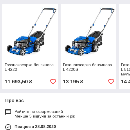
Газонокосарка бензинова
Газонокосарка бензинова
Газо
L 4220
L 4220S
L 51
муль
11 693,50
13 195
14 
₴
₴
Про нас
Рейтинг не сформований
Менше 5 відгуків за останній рік
Працює з 28.08.2020