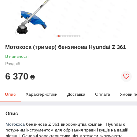
Мотокоса (тример) бензинова Hyundai Z 361
В наявності
Роздріб
6 370
₴
Опис
Характеристики
Доставка
Оплата
Умови п
Опис
Мотокоса
бензинова Z 361 виробництва компанії Hyundai є
потужним інструментом для обрізання трави і кущів на вашій
ділянці. Основні характеристики цієї мотокоси включають: