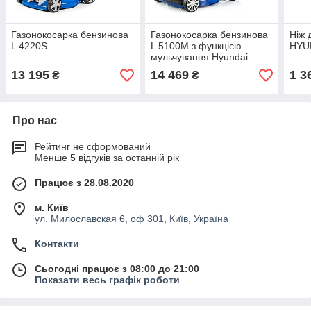
Газонокосарка бензинова
Газонокосарка бензинова
Ніж 
L 4220S
L 5100M з функцією
HYU
мульчування Hyundai
13 195
14 469
1 3
₴
₴
Про нас
Рейтинг не сформований
Менше 5 відгуків за останній рік
Працює з 28.08.2020
м. Київ
ул. Милославская 6, оф 301, Київ, Україна
Контакти
Сьогодні працює з 08:00 до 21:00
Показати весь графік роботи