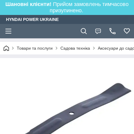
Шановні клієнти!
Прийом замовлень тимчасово
призупинено.
HYNDAI POWER UKRAINE
Товари та послуги
Садова техніка
Аксесуари до садо