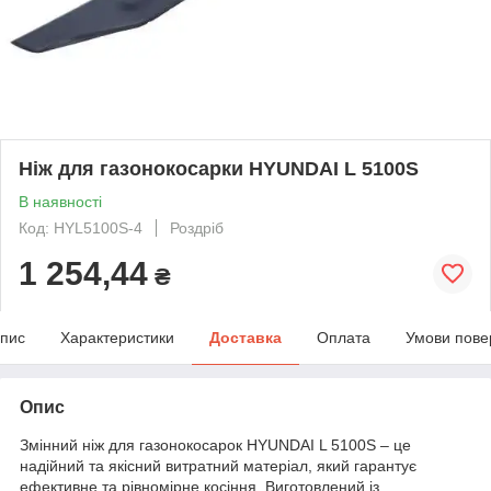
Ніж для газонокосарки HYUNDAI L 5100S
В наявності
Код: HYL5100S-4
Роздріб
1 254,44
₴
пис
Характеристики
Доставка
Оплата
Умови пове
Опис
Змінний ніж для газонокосарок HYUNDAI L 5100S – це
надійний та якісний витратний матеріал, який гарантує
ефективне та рівномірне косіння. Виготовлений із