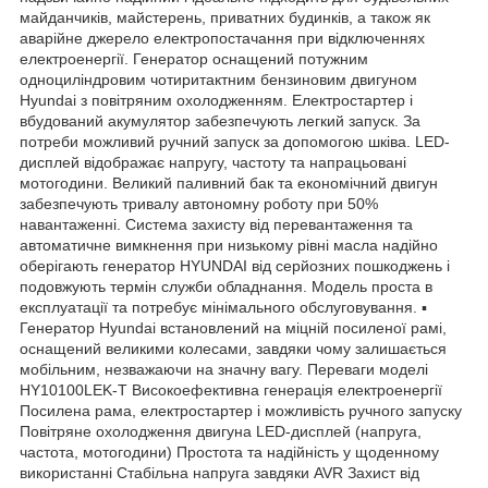
майданчиків, майстерень, приватних будинків, а також як
аварійне джерело електропостачання при відключеннях
електроенергії. Генератор оснащений потужним
одноциліндровим чотиритактним бензиновим двигуном
Hyundai з повітряним охолодженням. Електростартер і
вбудований акумулятор забезпечують легкий запуск. За
потреби можливий ручний запуск за допомогою шківа. LED-
дисплей відображає напругу, частоту та напрацьовані
мотогодини. Великий паливний бак та економічний двигун
забезпечують тривалу автономну роботу при 50%
навантаженні. Система захисту від перевантаження та
автоматичне вимкнення при низькому рівні масла надійно
оберігають генератор HYUNDAI від серйозних пошкоджень і
подовжують термін служби обладнання. Модель проста в
експлуатації та потребує мінімального обслуговування. ▪
Генератор Hyundai встановлений на міцній посиленої рамі,
оснащений великими колесами, завдяки чому залишається
мобільним, незважаючи на значну вагу. Переваги моделі
HY10100LEK‑T Високоефективна генерація електроенергії
Посилена рама, електростартер і можливість ручного запуску
Повітряне охолодження двигуна LED-дисплей (напруга,
частота, мотогодини) Простота та надійність у щоденному
використанні Стабільна напруга завдяки AVR Захист від