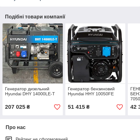
Подібні товари компанії
Генератор дизельний
Генератор бензиновий
ГЕН
Hyundai DHY 14000LE-T
Hyundai HHY 10050FE
БЕН
705
207 025
51 415
42 
₴
₴
Про нас
Рейтинг не сформований