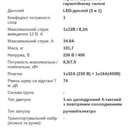
гарантійному талоні
Дисплей
LED-дислей (3 в 1)
Коефіцієнт потужності,
1
cosφ
Максимальний струм
1x12В / 8,3А
виведення 12 В, А
Максимальний струм, А
34.8А
Маса, кг
101,7
Напружа, В
230 В / 400
Потужність максимальна /
8,5/7,5
номінальна, кВт
Розетки
1x32А (230 В) + 1x16А(400В)
Рівень шуму на відстані 7
74
м, дБ
Силова група
-
Тип двигуна
1-но циліндровий 4-тактний
з повітряним охолодженням
Тип запуску
ручний/електро
Транспортувальний набір
-
(колеса та ручки)