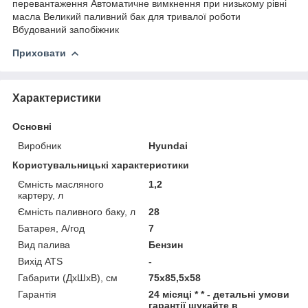
перевантаження Автоматичне вимкнення при низькому рівні
масла Великий паливний бак для тривалої роботи
Вбудований запобіжник
Приховати
Характеристики
Основні
Виробник
Hyundai
Користувальницькі характеристики
Ємність масляного
1,2
картеру, л
Ємність паливного баку, л
28
Батарея, А/год
7
Вид палива
Бензин
Вихід ATS
-
Габарити (ДхШхВ), см
75x85,5x58
Гарантія
24 місяці * * - детальні умови
гарантії шукайте в