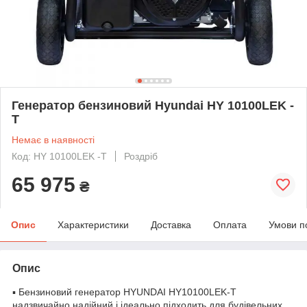
Генератор бензиновий Hyundai HY 10100LEK -
T
Немає в наявності
Код: HY 10100LEK -T
Роздріб
65 975
₴
Опис
Характеристики
Доставка
Оплата
Умови п
Опис
▪ Бензиновий генератор HYUNDAI HY10100LEK‑T
надзвичайно надійний і ідеально підходить для будівельних