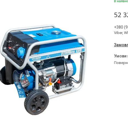
В наявн
52 3
+380 (9
Viber, 
Замовл
поверн