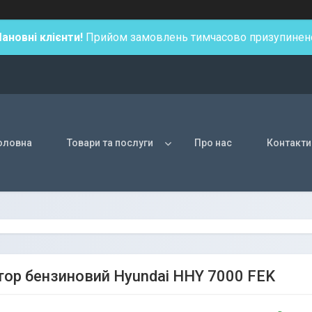
ановні клієнти!
Прийом замовлень тимчасово призупинен
оловна
Товари та послуги
Про нас
Контакти
тор бензиновий Hyundai HHY 7000 FEK