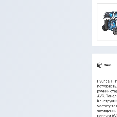
Опис
Hyundai HH
потужність
ручний ста
AVR. Панел
Конструкці
частоту та
захищений 
напруги AVR