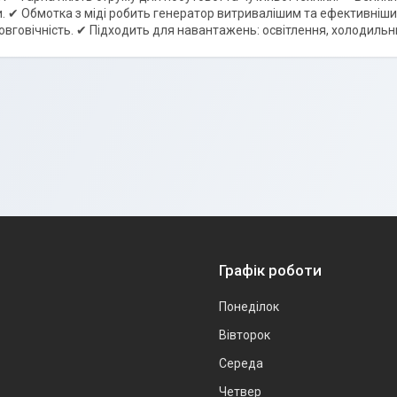
. ✔ Обмотка з міді робить генератор витривалішим та ефективніши
вговічність. ✔ Підходить для навантажень: освітлення, холодильни
Графік роботи
Понеділок
Вівторок
Середа
Четвер