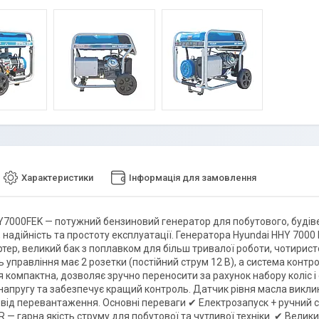
Характеристики
Інформація для замовлення
Y7000FEK — потужний бензиновий генератор для побутового, будів
, надійність та простоту експлуатації. Генератора Hyundai HHY 700
ртер, великий бак з поплавком для більш тривалої роботи, чотирист
ь управління має 2 розетки (постійний струм 12 В), а система конт
я компактна, дозволяє зручно переносити за рахунок набору коліс 
 напругу та забезпечує кращий контроль. Датчик рівня масла виклик
від перевантаження. Основні переваги ✔ Електрозапуск + ручний ста
 — гарна якість струму для побутової та чутливої техніки. ✔ Вели