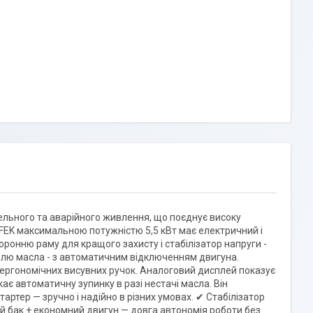
ельного та аварійного живлення, що поєднує високу
0 FEK максимальною потужністю 5,5 кВт має електричний і
оронню раму для кращого захисту і стабілізатор напруги -
ролю масла - з автоматичним відключенням двигуна.
і ергономічних висувних ручок. Аналоговий дисплей показує
ає автоматичну зупинку в разі нестачі масла. Він
ртер — зручно і надійно в різних умовах. ✔ Стабілізатор
кий бак + економний двигун — довга автономія роботи без