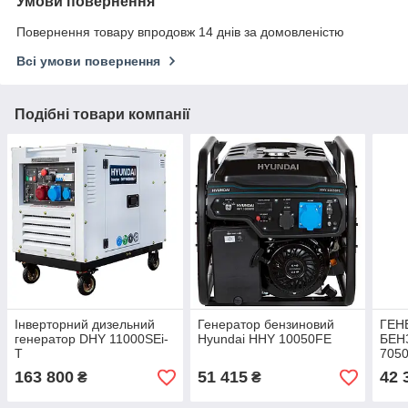
Умови повернення
Повернення товару впродовж 14 днів за домовленістю
Всі умови повернення
Подібні товари компанії
Інверторний дизельний
Генератор бензиновий
ГЕН
генератор DHY 11000SEi-
Hyundai HHY 10050FE
БЕН
T
705
163 800
51 415
42 
₴
₴