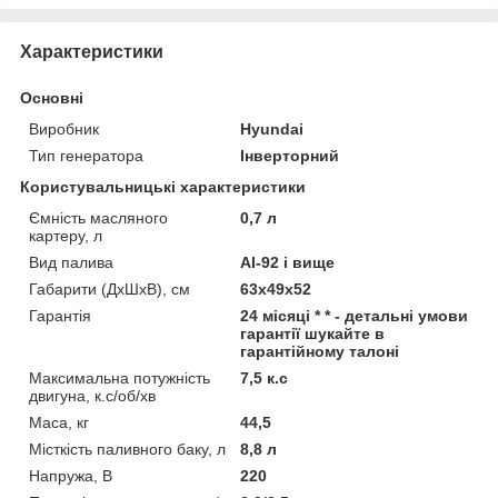
Характеристики
Основні
Виробник
Hyundai
Тип генератора
Інверторний
Користувальницькі характеристики
Ємність масляного
0,7 л
картеру, л
Вид палива
АІ-92 і вище
Габарити (ДхШхВ), см
63x49x52
Гарантія
24 місяці * * - детальні умови
гарантії шукайте в
гарантійному талоні
Максимальна потужність
7,5 к.с
двигуна, к.с/об/хв
Маса, кг
44,5
Місткість паливного баку, л
8,8 л
Напружа, В
220