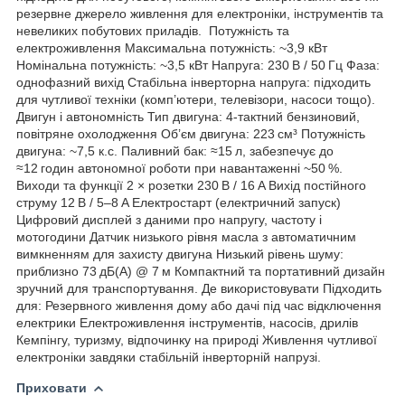
резервне джерело живлення для електроніки, інструментів та
невеликих побутових приладів. Потужність та
електроживлення Максимальна потужність: ~3,9 кВт
Номінальна потужність: ~3,5 кВт Напруга: 230 В / 50 Гц Фаза:
однофазний вихід Стабільна інверторна напруга: підходить
для чутливої техніки (комп’ютери, телевізори, насоси тощо).
Двигун і автономність Тип двигуна: 4‑тактний бензиновий,
повітряне охолодження Об’єм двигуна: 223 см³ Потужність
двигуна: ~7,5 к.с. Паливний бак: ≈15 л, забезпечує до
≈12 годин автономної роботи при навантаженні ~50 %.
Виходи та функції 2 × розетки 230 В / 16 A Вихід постійного
струму 12 В / 5–8 A Електростарт (електричний запуск)
Цифровий дисплей з даними про напругу, частоту і
мотогодини Датчик низького рівня масла з автоматичним
вимкненням для захисту двигуна Низький рівень шуму:
приблизно 73 дБ(А) @ 7 м Компактний та портативний дизайн
зручний для транспортування. Де використовувати Підходить
для: Резервного живлення дому або дачі під час відключення
електрики Електроживлення інструментів, насосів, дрилів
Кемпінгу, туризму, відпочинку на природі Живлення чутливої
електроніки завдяки стабільній інверторній напрузі.
Приховати