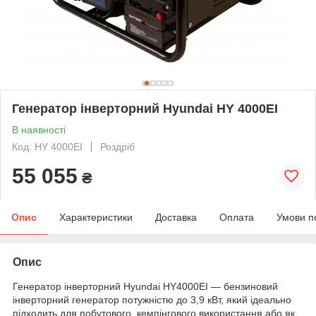
Генератор інверторний Hyundai HY 4000EI
В наявності
Код: HY 4000EI
Роздріб
55 055
₴
Опис
Характеристики
Доставка
Оплата
Умови п
Опис
Генератор інверторний Hyundai HY4000EI — бензиновий
інверторний генератор потужністю до 3,9 кВт, який ідеально
підходить для побутового, кемпінгового використання або як