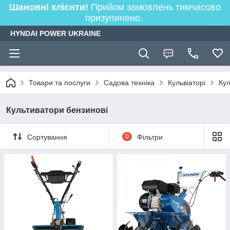
Шановні клієнти!
Прийом замовлень тимчасово
призупинено.
HYNDAI POWER UKRAINE
Товари та послуги
Садова техніка
Кульвіаторі
Кул
Культиватори бензинові
Сортування
0
Фільтри